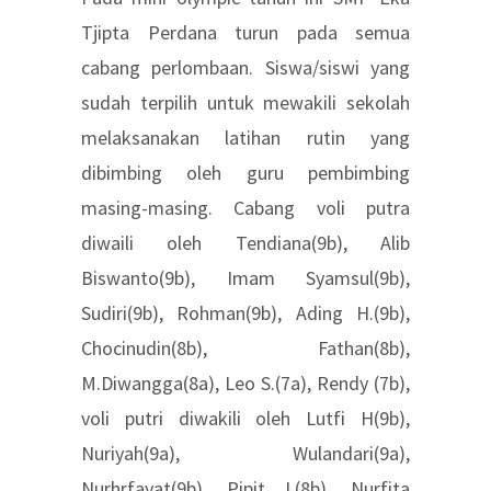
Tjipta Perdana turun pada semua
cabang perlombaan. Siswa/siswi yang
sudah terpilih untuk mewakili sekolah
melaksanakan latihan rutin yang
dibimbing oleh guru pembimbing
masing-masing. Cabang voli putra
diwaili oleh Tendiana(9b), Alib
Biswanto(9b), Imam Syamsul(9b),
Sudiri(9b), Rohman(9b), Ading H.(9b),
Chocinudin(8b), Fathan(8b),
M.Diwangga(8a), Leo S.(7a), Rendy (7b),
voli putri diwakili oleh Lutfi H(9b),
Nuriyah(9a), Wulandari(9a),
Nurhrfayat(9b), Pipit L(8b), Nurfita