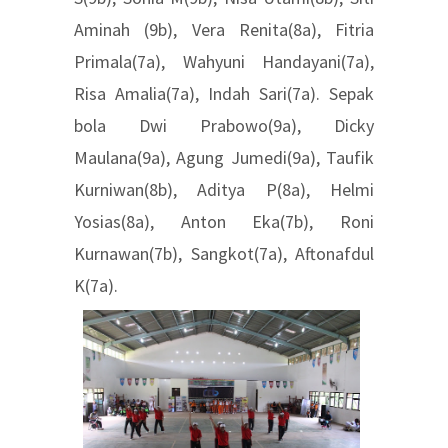
Aminah (9b), Vera Renita(8a), Fitria
Primala(7a), Wahyuni Handayani(7a),
Risa Amalia(7a), Indah Sari(7a). Sepak
bola Dwi Prabowo(9a), Dicky
Maulana(9a), Agung Jumedi(9a), Taufik
Kurniwan(8b), Aditya P(8a), Helmi
Yosias(8a), Anton Eka(7b), Roni
Kurnawan(7b), Sangkot(7a), Aftonafdul
K(7a).