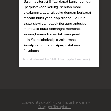
Salam #Literasi !! Tadi dapat kunjungan dari
“perpustakaan keliling” sebuah mobil
didalamnya ada rak buku dengan berbagai
macam buku yang siap dibaca. Seluruh
siswa siswi dan bapak ibu guru antusias
membaca buku.Semangat membaca
semua,karena literasi tak mengenal
usia.#sekolahekatjipta #sinarmas
#ekatjiptafoundation #perpustakaan
#ayobaca
A post shared by
SMP Eka Tjipta Perdana
(@smpetperdana) on
Copyrights @ SMP Eka Tjipta Perdana -
Blogger Templates
.