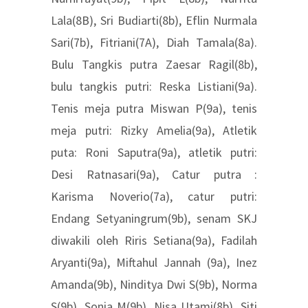
Lala(8B), Sri Budiarti(8b), Eflin Nurmala
Sari(7b), Fitriani(7A), Diah Tamala(8a).
Bulu Tangkis putra Zaesar Ragil(8b),
bulu tangkis putri: Reska Listiani(9a).
Tenis meja putra Miswan P(9a), tenis
meja putri: Rizky Amelia(9a), Atletik
puta: Roni Saputra(9a), atletik putri:
Desi Ratnasari(9a), Catur putra :
Karisma Noverio(7a), catur putri:
Endang Setyaningrum(9b), senam SKJ
diwakili oleh Riris Setiana(9a), Fadilah
Aryanti(9a), Miftahul Jannah (9a), Inez
Amanda(9b), Ninditya Dwi S(9b), Norma
S(9b), Sonia M(9b), Nisa Utami(8b), Siti