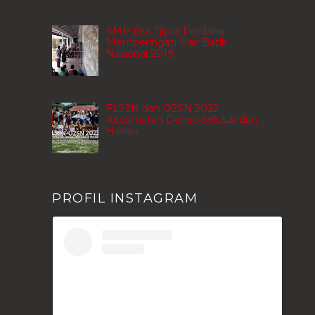
SMP Eka Tjipta Perdana:
Memperingati Hari Batik
Nasional 2019
FLS2N dan O2SN 2022
Kecamatan Danau Seluluk dan
Hanau
PROFIL INSTAGRAM