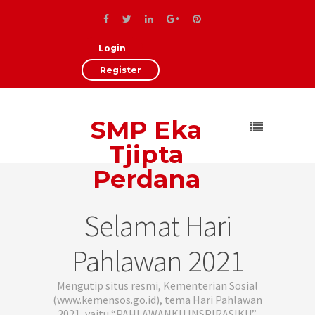
Login
Register
SMP Eka
Tjipta
Perdana
Selamat Hari
Pahlawan 2021
Mengutip situs resmi, Kementerian Sosial
(www.kemensos.go.id), tema Hari Pahlawan
2021, yaitu “PAHLAWANKU INSPIRASIKU”.