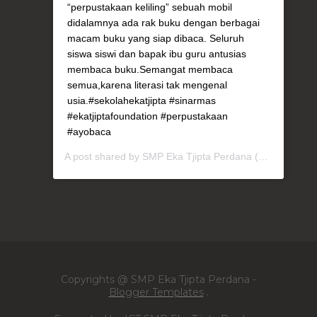
“perpustakaan keliling” sebuah mobil
didalamnya ada rak buku dengan berbagai
macam buku yang siap dibaca. Seluruh
siswa siswi dan bapak ibu guru antusias
membaca buku.Semangat membaca
semua,karena literasi tak mengenal
usia.#sekolahekatjipta #sinarmas
#ekatjiptafoundation #perpustakaan
#ayobaca
A post shared by
SMP Eka Tjipta Perdana
(@smpetperdana) on
Copyrights @ SMP Eka Tjipta Perdana -
Blogger Templates
.